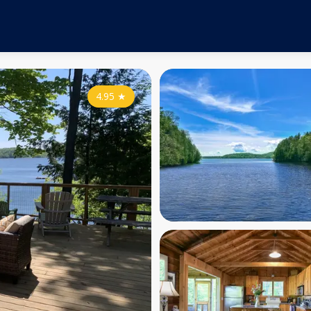
4.95
★