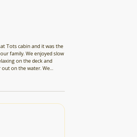
at Tots cabin and it was the
ur family. We enjoyed slow
elaxing on the deck and
 very nice to have the dock
easy to get from shore to
ghts out on the lake
amless and it was so
1 and book directly vs.
finitely