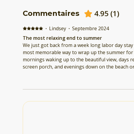
4.95
(
1
)
Commentaires
·
Lindsey
·
Septembre 2024
The most relaxing end to summer
We just got back from a week long labor day stay 
most memorable way to wrap up the summer for o
mornings waking up to the beautiful view, days r
screen porch, and evenings down on the beach or out on the water. We
brought our boat over from Mallet's Bay so it was
to secure it too and the kayaks provided made it 
boat. The most cozy spot to come back to after ni
enjoying the sunset! The booking process was se
refreshing to be able to connect with the hosts 1:
having to go through a third party like airbnb or vrbo. We will most de
be back!