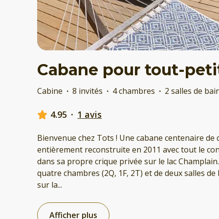
Cabane pour tout-peti
Cabine
·
8 invités
·
4 chambres
·
2 salles de bai
4.95
·
1 avis
Bienvenue chez Tots ! Une cabane centenaire de 
entièrement reconstruite en 2011 avec tout le co
dans sa propre crique privée sur le lac Champlain
quatre chambres (2Q, 1F, 2T) et de deux salles de 
sur la
...
Afficher plus