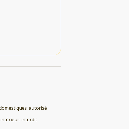
domestiques
:
autorisé
'intérieur
:
interdit