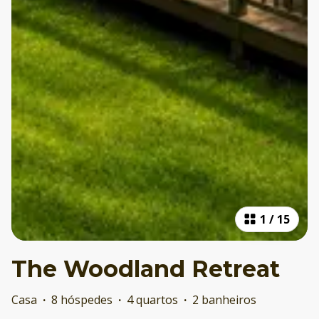
1
/
15
The Woodland Retreat
Casa
·
8 hóspedes
·
4 quartos
·
2 banheiros