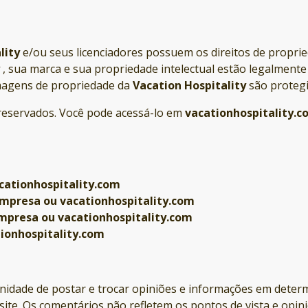
lity
e/ou seus licenciadores possuem os direitos de proprie
, sua marca e sua propriedade intelectual estão legalment
imagens de propriedade da
Vacation Hospitality
são protegid
 reservados. Você pode acessá-lo em
vacationhospitality.c
ationhospitality.com
Empresa ou vacationhospitality.com
mpresa ou vacationhospitality.com
ionhospitality.com
nidade de postar e trocar opiniões e informações em determ
ite. Os comentários não refletem os pontos de vista e opin