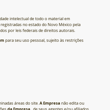
dade intelectual de todo o material em
e registradas no estado do Novo México pela
os por leis federais de direitos autorais.
om
para seu uso pessoal, sujeito às restrições
inadas áreas do site.
A Empresa
não edita ou
iões
da Empresa
, de seus agentes e/ou afiliados.