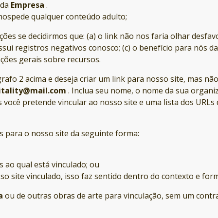
o da
Empresa
.
hospede qualquer conteúdo adulto;
ções se decidirmos que: (a) o link não nos faria olhar des
ui registros negativos conosco; (c) o benefício para nós da
mações gerais sobre recursos.
afo 2 acima e deseja criar um link para nosso site, mas não
itality@mail.com
. Inclua seu nome, o nome da sua organi
s você pretende vincular ao nosso site e uma lista dos URLs 
 para o nosso site da seguinte forma:
s ao qual está vinculado; ou
o site vinculado, isso faz sentido dentro do contexto e for
a
ou de outras obras de arte para vinculação, sem um contra